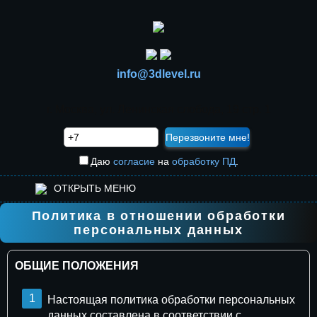
info@3dlevel.ru
г. Москва, ул. Ленинская слобода, 19 стр. 1
Даю
согласие
на
обработку ПД
.
ОТКРЫТЬ МЕНЮ
Политика в отношении обработки
Главная
персональных данных
Услуги
ОБЩИЕ ПОЛОЖЕНИЯ
Прайс-лист
Настоящая политика обработки персональных
О студии
данных составлена в соответствии с