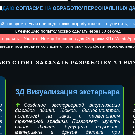
ДАЮ
СОГЛАСИЕ
НА
ОБРАБОТКУ ПЕРСОНАЛЬНЫХ Д
йшее время. Если при подготовке потребуется что-то уточнить, в 
Следующую попытку можно сделать через 30 секунд
отправить... Укажите Номер Телефона для Отправки КП в WhatsApp/
тесь и подтвердите согласие с политикой обработки персональны
ЬКО СТОИТ ЗАКАЗАТЬ РАЗРАБОТКУ 3D ВИ
3Д Визуализация экстерьера
и
Создание экстерьерной визуализации
о
фасадов зданий (домов, бизнес-центров,
-
построек) на заказ с применением
в
трехмерной графики. Позволяет изучить
:
стиль фасада будущего строения,
,
материалы и другие детали при