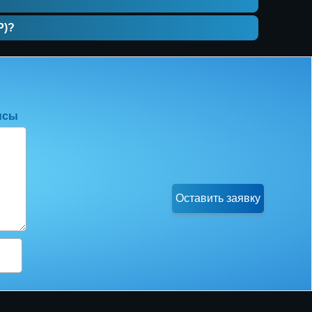
Р)?
нсы