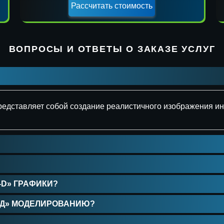
Укажите контакты для отправки расчета
стоимости (Whatsapp/Telegram/E-mail)
ВОПРОСЫ И ОТВЕТЫ О ЗАКАЗЕ УСЛУГ
и представляет собой создание реалистичного изображения и
Даю
согласие
на
обработку персональных данных
-D» ГРАФИКИ?
3-Д» МОДЕЛИРОВАНИЮ?