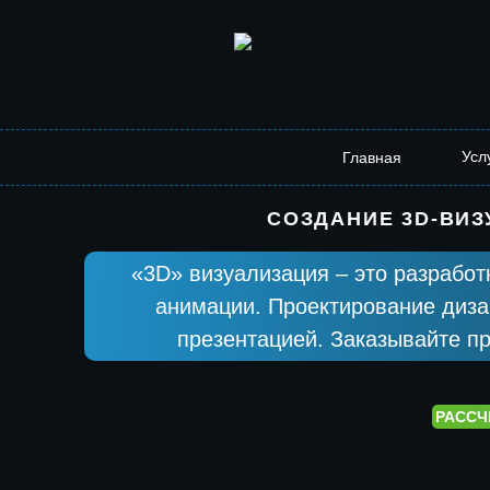
Усл
Главная
СОЗДАНИЕ 3D-ВИЗ
«3D» визуализация – это разрабо
анимации. Проектирование диза
презентацией. Заказывайте п
РАССЧ