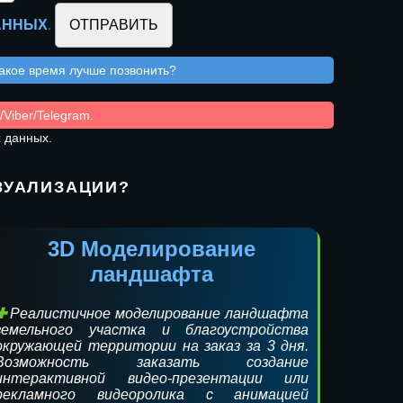
АННЫХ
.
какое время лучше позвонить?
Viber/Telegram.
х данных.
ЗУАЛИЗАЦИИ?
3D Моделирование
ландшафта
Реалистичное моделирование ландшафта
земельного участка и благоустройства
окружающей территории на заказ за 3 дня.
Возможность заказать создание
интерактивной видео-презентации или
рекламного видеоролика с анимацией