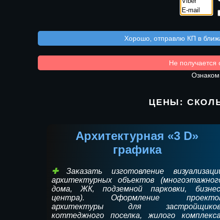
Хорошо, отправлю КП в ближа
Не получается 
Ознакомь
ЦЕНЫ: СКОЛ
Архитектурная «3 D»
графика
Заказать изготовление визуализаци
архитектурных объектов (многоэтажног
дома, ЖК, подземной парковки, бизнес
центра). Оформление проекто
архитектуры для застройщиков
коттеджного поселка, жилого комплекса