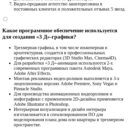
Укажите контакты для отправки расчета
Видео-продакшн агентство заинтересована в
×
постоянных клиентах и положительных отзывах 5 звезд.
стоимости (Whatsapp/Telegram/E-mail)
Какое программное обеспечение используется
Даю
согласие
на
обработку персональных данных
для создания «3 Д»-графики?
Трехмерная графика, в том числе инженерная и
архитектурная, создается в профессиональных
графических редакторах (3D Studio Max, Cinema4D).
Для разработки «3 Д»-анимации используются 2-х
современных программных пакета Autodesk Maya,
Adobe After Effects.
Монтаж рекламных видео-роликов выполняется в 3-х
лицензионных версиях Adobe Premiere, Sony Vegas и
Pinnacle Studio.
Для производства анимационных видеороликов и
инфографики с применением 2D-дизайна применяются
Adobe Illustrator и Photoshop.
Интерьерная визуализация и дизайн интерьера
изготавливается в спеализированном ПО для
моделирования плана дома или квартиры в трехмерном
пространстве.