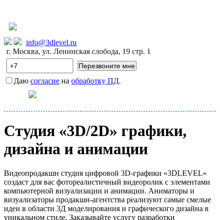
info@3dlevel.ru
г. Москва, ул. Ленинская слобода, 19 стр. 1
Даю
согласие
на
обработку ПД
.
ОТКРЫТЬ МЕНЮ
Главная
Студия «3D/2D» графики,
Услуги
дизайна и анимации
Прайс-лист
Видеопродакшн студия цифровой 3D-графики «3DLEVEL»
создаст для вас фотореалистичный видеоролик с элементами
О студии
компьютерной визуализации и анимации. Аниматоры и
визуализаторы продакшн-агентства реализуют самые смелые
идеи в области 3Д моделирования и графического дизайна в
Контакты
уникальном стиле. Заказывайте услугу разработки