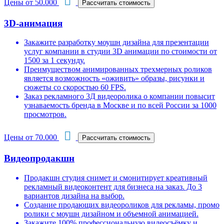
Цены от 50.000
3D-анимация
Закажите разработку моушн дизайна для презентации
услуг компании в студии 3D анимации по стоимости от
1500 за 1 секунду.
Преимуществом анимированных трехмерных роликов
является возможность «оживить» образы, рисунки и
сюжеты со скоростью 60 FPS.
Заказ рекламного 3Д видеоролика о компании повысит
узнаваемость бренда в Москве и по всей России за 1000
просмотров.
Цены от 70.000
Видеопродакшн
Продакшн студия снимет и смонитирует креативный
рекламный видеоконтент для бизнеса на заказ. До 3
вариантов дизайна на выбор.
Создание продающих видеороликов для рекламы, промо
ролики с моушн дизайном и объемной анимацией.
Закажите 100% профессиональную видеосъёмку и