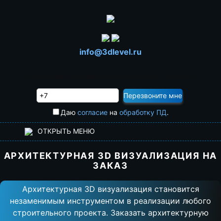
info@3dlevel.ru
г. Москва, ул. Ленинская слобода, 19 стр. 1
Даю
согласие
на
обработку ПД
.
ОТКРЫТЬ МЕНЮ
Главная
АРХИТЕКТУРНАЯ 3D ВИЗУАЛИЗАЦИЯ НА
ЗАКАЗ
Услуги
Архитектурная 3D визуализация становится
Прайс-лист
незаменимым инструментом в реализации любого
строительного проекта. Заказать архитектурную
О студии